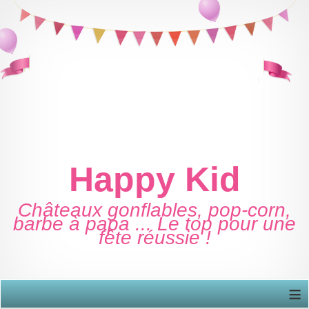
Happy Kid
Châteaux gonflables, pop-corn,
barbe à papa ... Le top pour une
fête réussie !
≡