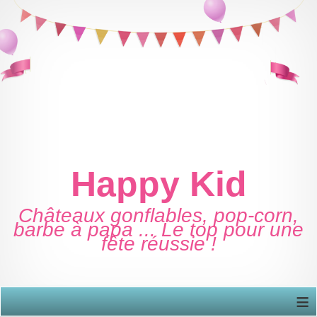
Happy Kid
Châteaux gonflables, pop-corn,
barbe à papa ... Le top pour une
fête réussie !
≡