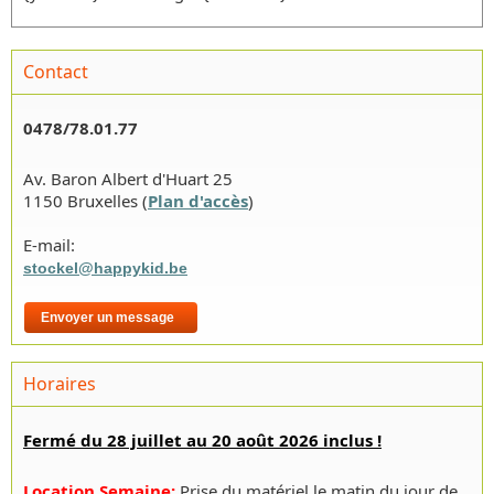
Contact
0478/78.01.77
Av. Baron Albert d'Huart 25
1150 Bruxelles (
Plan d'accès
)
E-mail:
stockel@happykid.be
Envoyer un message
Horaires
Fermé du 28 juillet au 20 août 2026 inclus !
Location Semaine
:
Prise du matériel le matin du jour de