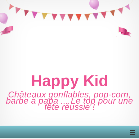
Happy Kid
Châteaux gonflables, pop-corn,
barbe à papa ... Le top pour une
fête réussie !
≡