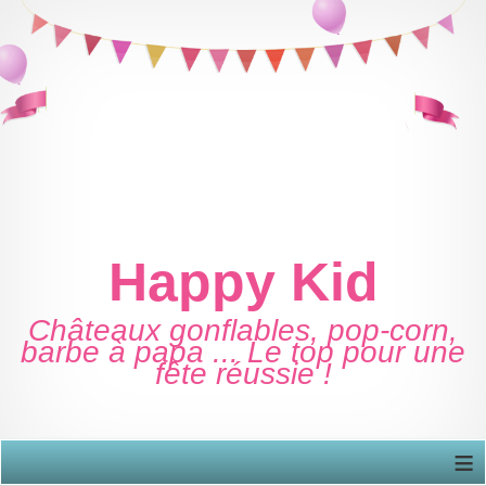
Happy Kid
Châteaux gonflables, pop-corn,
barbe à papa ... Le top pour une
fête réussie !
≡